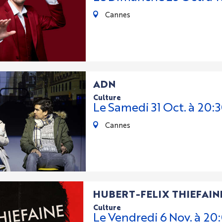
Cannes
ADN
culture
Le
Samedi
31
Oct.
à 20:
Cannes
HUBERT-FELIX THIEFAIN
culture
Le
Vendredi
6
Nov.
à 20