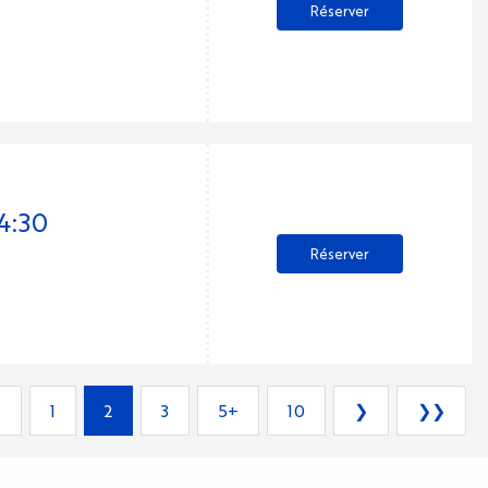
Réserver
14:30
Réserver
❮
1
2
3
5+
10
❯
❯❯