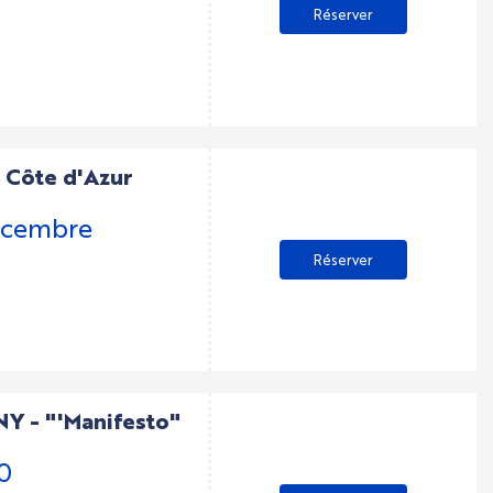
Réserver
- Côte d'Azur
cembre
Réserver
 - "'Manifesto"
0