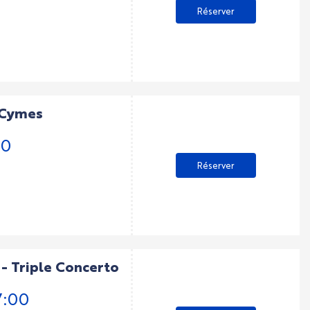
Réserver
l Cymes
30
Réserver
- Triple Concerto
7:00