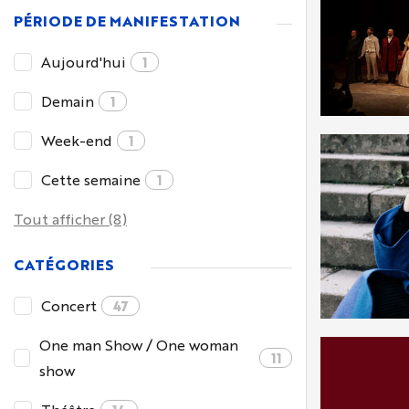
PÉRIODE DE MANIFESTATION
Aujourd'hui
1
Demain
1
Week-end
1
Cette semaine
1
Tout afficher (8)
CATÉGORIES
Concert
47
One man Show / One woman
11
show