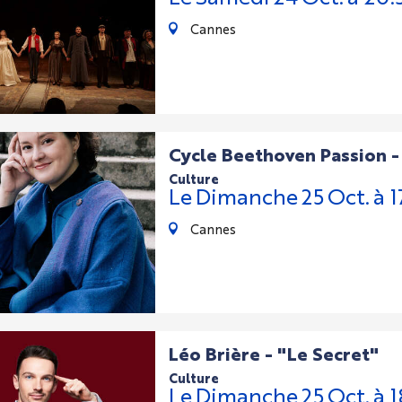
Cannes
Cycle Beethoven Passion -
culture
Le
Dimanche
25
Oct.
à 
Cannes
Léo Brière - "Le Secret"
culture
Le
Dimanche
25
Oct.
à 