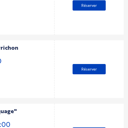
Réserver
rrichon
0
Réserver
quage"
9:00