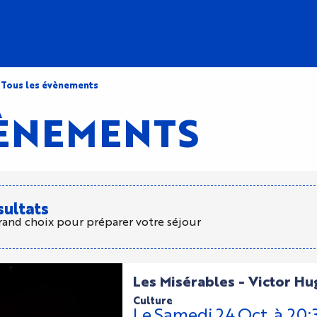
Tous les évènements
VÈNEMENTS
sultats
rand choix pour préparer votre séjour
Les Misérables - Victor Hu
culture
Le
Samedi
24
Oct.
à 20: