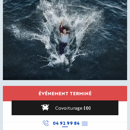
Ouverture et coordonnées
ÉVÉNEMENT TERMINÉ
Covoiturage
(0)
04 92 99 84
▒▒