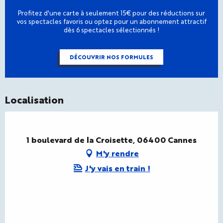
Profitez d'une carte à seulement 15€ pour des réductions sur
vos spectacles favoris ou optez pour un abonnement attractif
dès 6 spectacles sélectionnés !
DÉCOUVRIR NOS FORMULES
Localisation
1 boulevard de la Croisette, 06400 Cannes
M'y rendre
J'y vais en train !