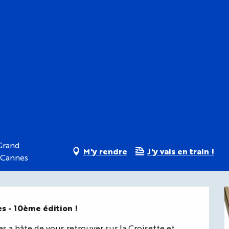
 Grand
M'y rendre
J'y vais en train !
0 Cannes
es - 10ème édition !
s a hâte de vous retrouver sur la Croisette et 