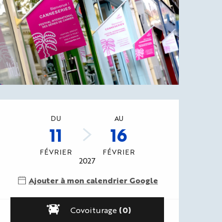
Ouverture et coordonn
DU
AU
11
16
FÉVRIER
FÉVRIER
2027
Ajouter à mon calendrier Google
Covoiturage
(0)