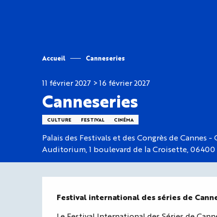
Aller
au
contenu
principal
Accueil
Canneseries
11 février 2027 > 16 février 2027
Canneseries
CULTURE
FESTIVAL
CINÉMA
Palais des Festivals et des Congrès de Cannes -
Auditorium, 1 boulevard de la Croisette, 0640
Description
Festival international des séries de Cann
Le Festival International des Séries de Canne