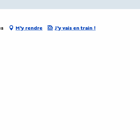
es
M'y rendre
J'y vais en train !