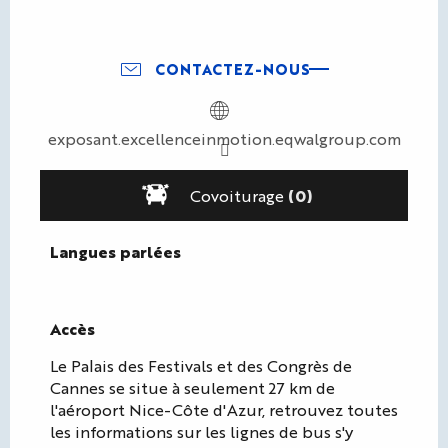
CONTACTEZ-NOUS
exposant.excellenceinmotion.eqwalgroup.com
Covoiturage
(0)
Langues parlées
Langues parlées
Accès
Accès
Le Palais des Festivals et des Congrès de
Cannes se situe à seulement 27 km de
l'aéroport Nice-Côte d'Azur, retrouvez toutes
les informations sur les lignes de bus s'y