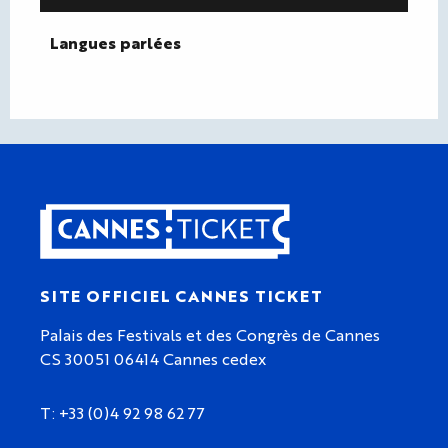
Langues parlées
Langues parlées
SITE OFFICIEL CANNES TICKET
Palais des Festivals et des Congrès de Cannes
CS 30051 06414 Cannes cedex
T: +33 (0)4 92 98 62 77