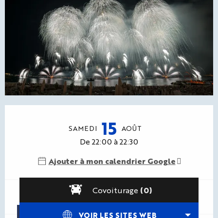
Ouverture et coordonnées
15
SAMEDI
AOÛT
De 22:00 à 22:30
Ajouter à mon calendrier Google
Covoiturage
(0)
VOIR LES SITES WEB